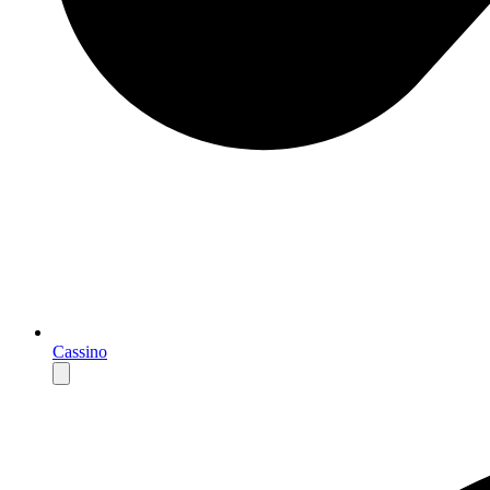
Cassino