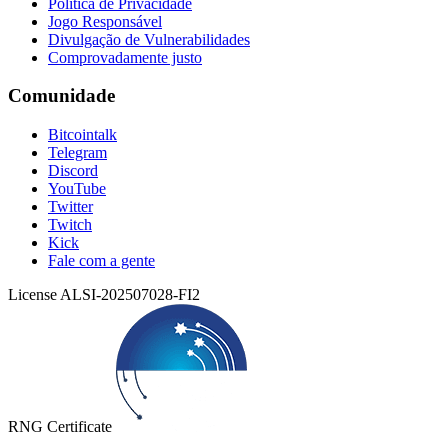
Política de Privacidade
Jogo Responsável
Divulgação de Vulnerabilidades
Comprovadamente justo
Comunidade
Bitcointalk
Telegram
Discord
YouTube
Twitter
Twitch
Kick
Fale com a gente
License ALSI-202507028-FI2
RNG Certificate