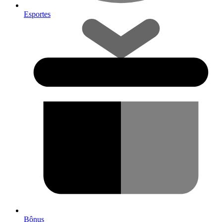
Esportes
Bônus