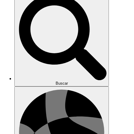
Buscar