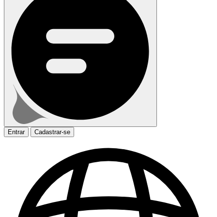
Entrar
Cadastrar-se