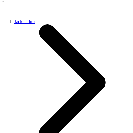
-
-
-
Jacks Club