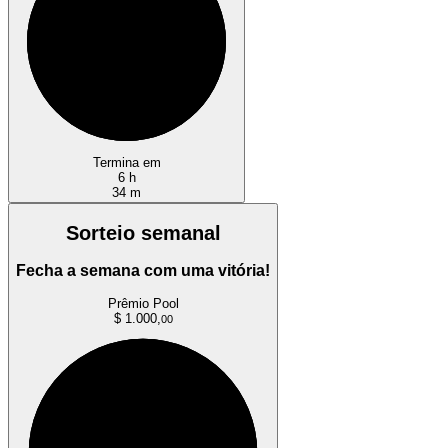
Termina em
6
h
34
m
Sorteio semanal
Fecha a semana com uma vitória!
Prêmio
Pool
$
1
.
000
,
00