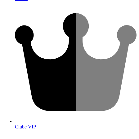
Clube VIP