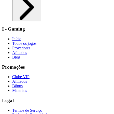
I - Gaming
Início
Todos os jogos
Provedores
Afiliados
Blog
Promoções
Clube VIP
Afiliados
Bônus
Materiais
Legal
Termos de Serviço