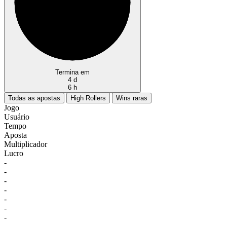
Termina em
4
d
6
h
Todas as apostas
High Rollers
Wins raras
Jogo
Usuário
Tempo
Aposta
Multiplicador
Lucro
-
-
-
-
-
-
-
-