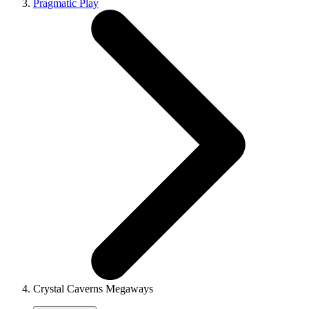
Pragmatic Play
Crystal Caverns Megaways