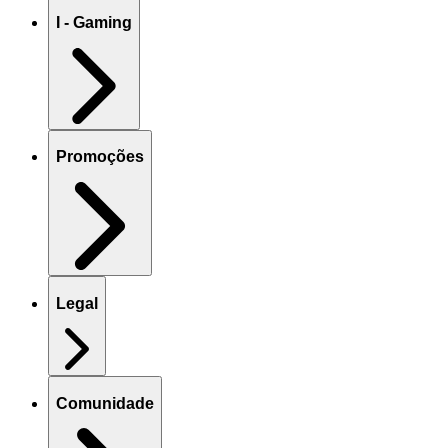
I - Gaming
Promoções
Legal
Comunidade