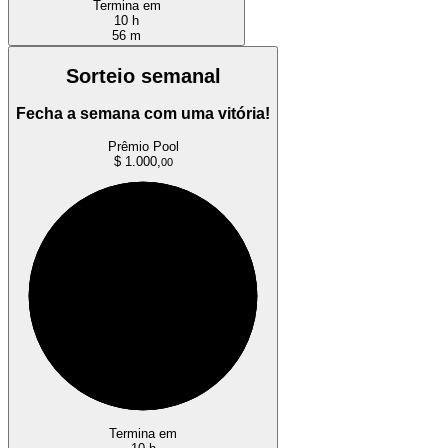
Termina em
10
h
56
m
Sorteio semanal
Fecha a semana com uma vitória!
Prêmio
Pool
$
1
.
000
,
00
Termina em