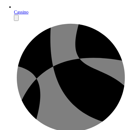
Cassino