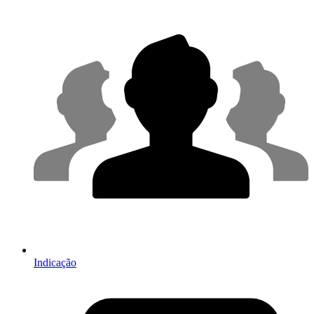
Indicação