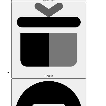
Bônus