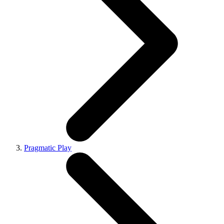
Pragmatic Play