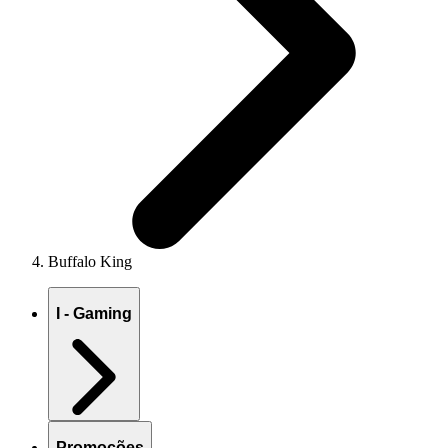
Buffalo King
I - Gaming
Promoções