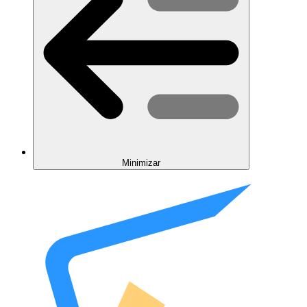
Minimizar