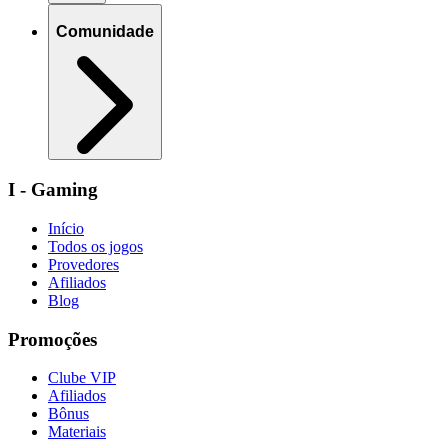
Comunidade
I - Gaming
Início
Todos os jogos
Provedores
Afiliados
Blog
Promoções
Clube VIP
Afiliados
Bônus
Materiais