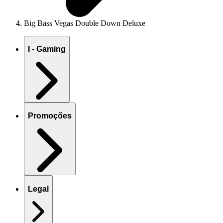
Big Bass Vegas Double Down Deluxe
I - Gaming
Promoções
Legal