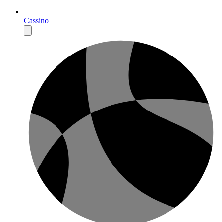
Cassino