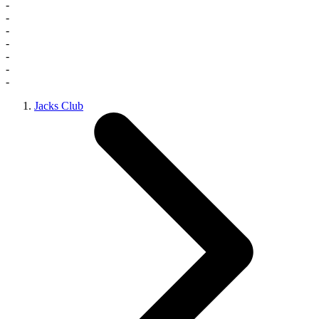
-
-
-
-
-
-
-
Jacks Club