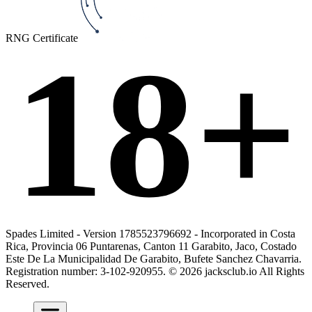
RNG Certificate
18+
Spades Limited - Version 1785523796692 - Incorporated in Costa
Rica, Provincia 06 Puntarenas, Canton 11 Garabito, Jaco, Costado
Este De La Municipalidad De Garabito, Bufete Sanchez Chavarria.
Registration number: 3-102-920955. © 2026 jacksclub.io All Rights
Reserved.