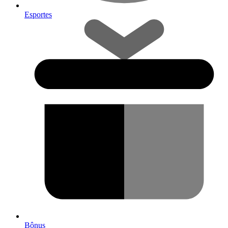
Esportes
Bônus