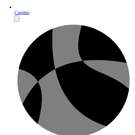
Cassino