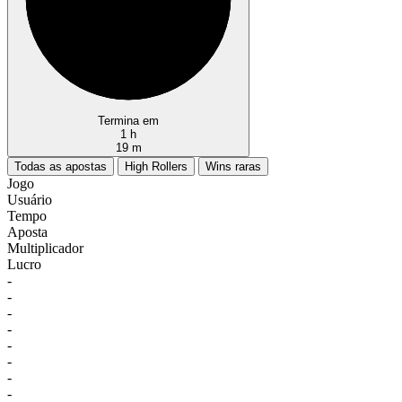
Termina em
1
h
19
m
Todas as apostas
High Rollers
Wins raras
Jogo
Usuário
Tempo
Aposta
Multiplicador
Lucro
-
-
-
-
-
-
-
-