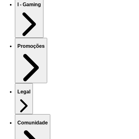
I - Gaming
Promoções
Legal
Comunidade