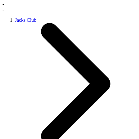
-
-
Jacks Club