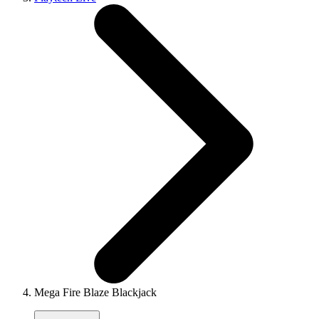
Mega Fire Blaze Blackjack