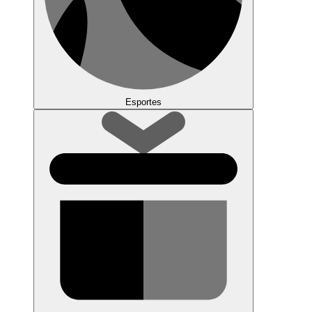
Esportes