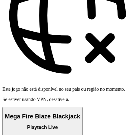
Este jogo não está disponível no seu país ou região no momento.
Se estiver usando VPN, desative-a.
Mega Fire Blaze Blackjack
Playtech Live