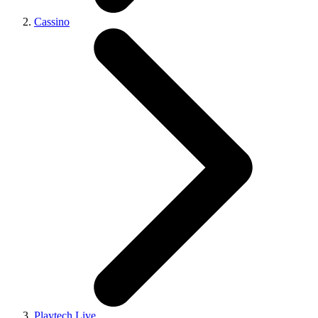
Cassino
Playtech Live