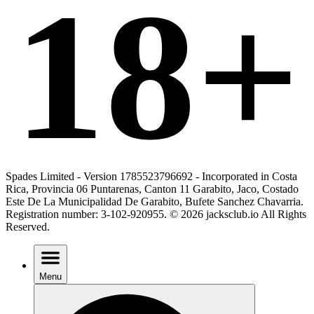
18+
Spades Limited - Version 1785523796692 - Incorporated in Costa
Rica, Provincia 06 Puntarenas, Canton 11 Garabito, Jaco, Costado
Este De La Municipalidad De Garabito, Bufete Sanchez Chavarria.
Registration number: 3-102-920955. © 2026 jacksclub.io All Rights
Reserved.
Menu