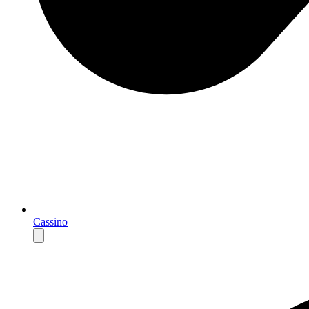
Cassino