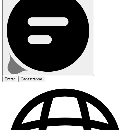
Entrar
Cadastrar-se