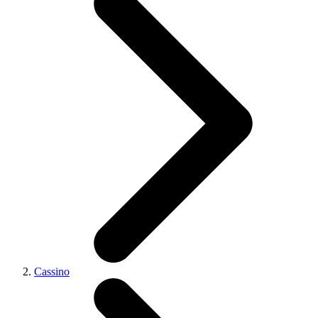
Cassino