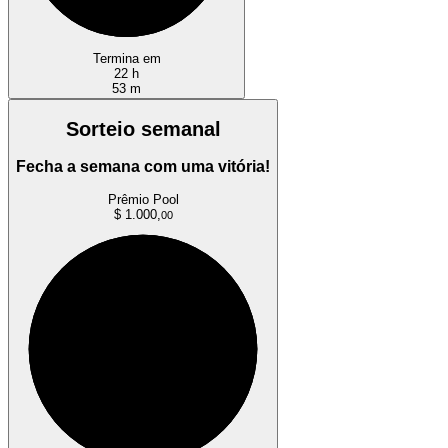
Termina em
22
h
53
m
Sorteio semanal
Fecha a semana com uma vitória!
Prêmio
Pool
$
1
.
000
,
00