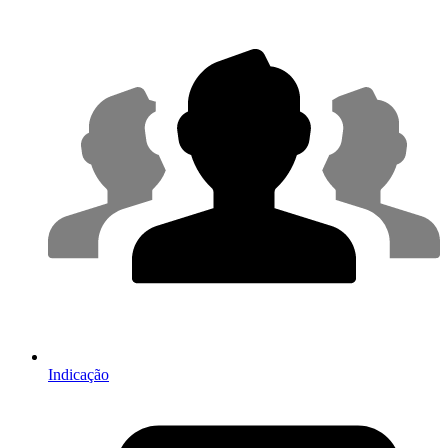
Indicação