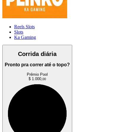
Reels Slots
Slots
Ka Gaming
Corrida diária
Pronto pra correr até o topo?
Prêmio
Pool
$
1
.
000
,
00