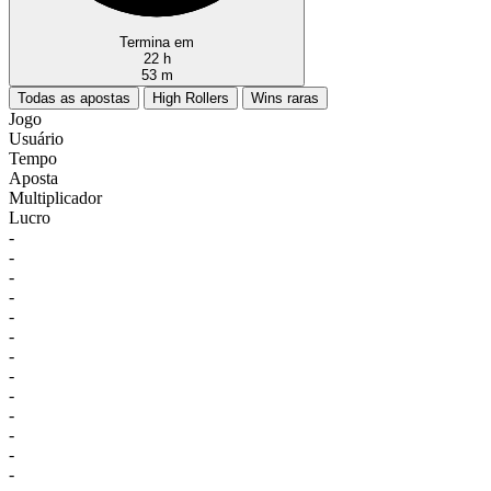
Termina em
22
h
53
m
Todas as apostas
High Rollers
Wins raras
Jogo
Usuário
Tempo
Aposta
Multiplicador
Lucro
-
-
-
-
-
-
-
-
-
-
-
-
-