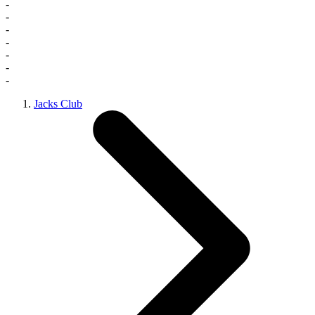
-
-
-
-
-
-
-
Jacks Club