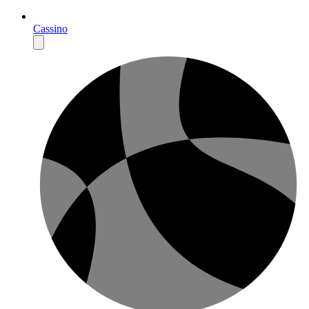
Cassino