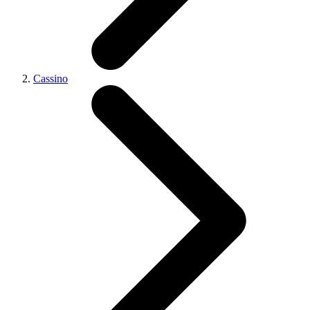
Cassino