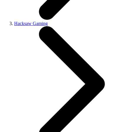
Hacksaw Gaming