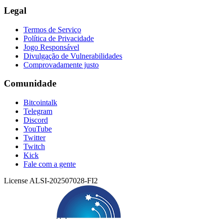
Legal
Termos de Serviço
Política de Privacidade
Jogo Responsável
Divulgação de Vulnerabilidades
Comprovadamente justo
Comunidade
Bitcointalk
Telegram
Discord
YouTube
Twitter
Twitch
Kick
Fale com a gente
License ALSI-202507028-FI2