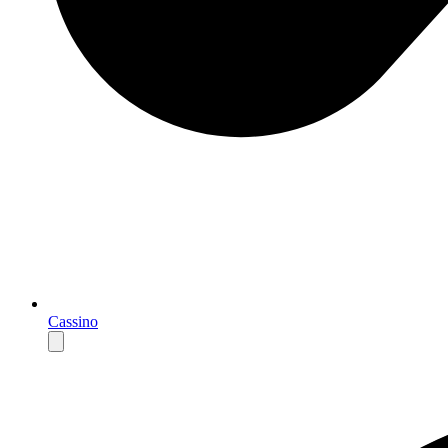
Cassino