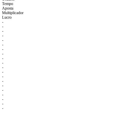
Tempo
Aposta
Multiplicador
Lucro
-
-
-
-
-
-
-
-
-
-
-
-
-
-
-
-
-
-
-
-
-