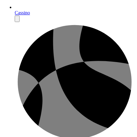
Cassino