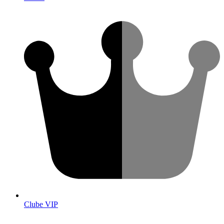
Clube VIP