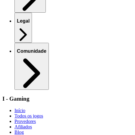
Legal
Comunidade
I - Gaming
Início
Todos os jogos
Provedores
Afiliados
Blog