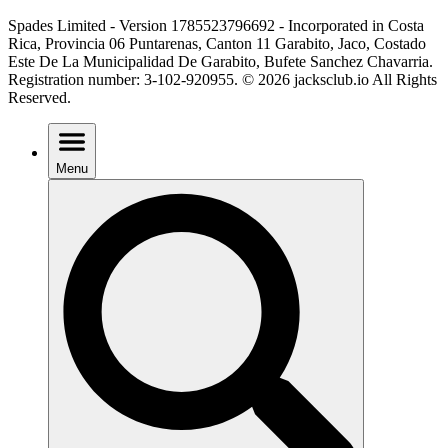
Spades Limited - Version 1785523796692 - Incorporated in Costa
Rica, Provincia 06 Puntarenas, Canton 11 Garabito, Jaco, Costado
Este De La Municipalidad De Garabito, Bufete Sanchez Chavarria.
Registration number: 3-102-920955. © 2026 jacksclub.io All Rights
Reserved.
Menu