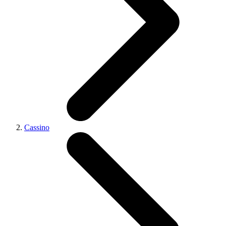
Cassino