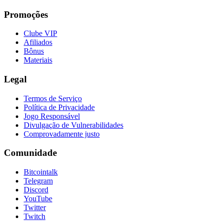
Promoções
Clube VIP
Afiliados
Bônus
Materiais
Legal
Termos de Serviço
Política de Privacidade
Jogo Responsável
Divulgação de Vulnerabilidades
Comprovadamente justo
Comunidade
Bitcointalk
Telegram
Discord
YouTube
Twitter
Twitch