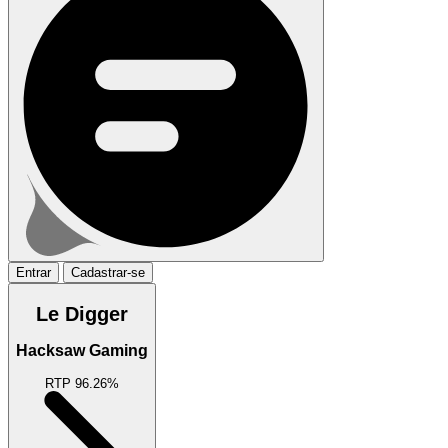
Entrar
Cadastrar-se
Le Digger
Hacksaw Gaming
RTP
96.26%