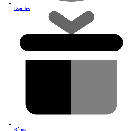
Esportes
Bônus