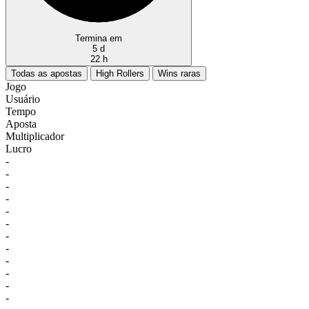
Termina em
5
d
22
h
Todas as apostas
High Rollers
Wins raras
Jogo
Usuário
Tempo
Aposta
Multiplicador
Lucro
-
-
-
-
-
-
-
-
-
-
-
-