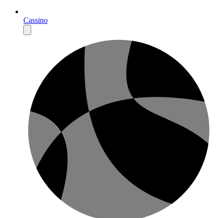
Cassino