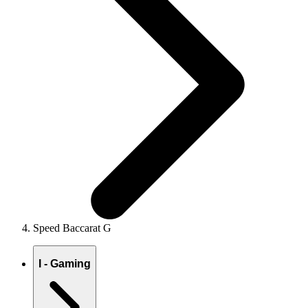
Speed Baccarat G
I - Gaming