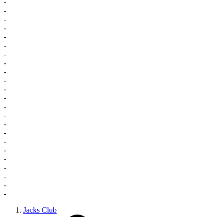
-
-
-
-
-
-
-
-
-
-
-
-
-
-
-
-
-
-
-
-
-
-
-
Jacks Club