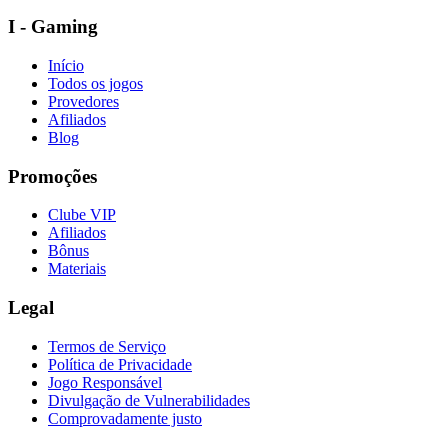
I - Gaming
Início
Todos os jogos
Provedores
Afiliados
Blog
Promoções
Clube VIP
Afiliados
Bônus
Materiais
Legal
Termos de Serviço
Política de Privacidade
Jogo Responsável
Divulgação de Vulnerabilidades
Comprovadamente justo