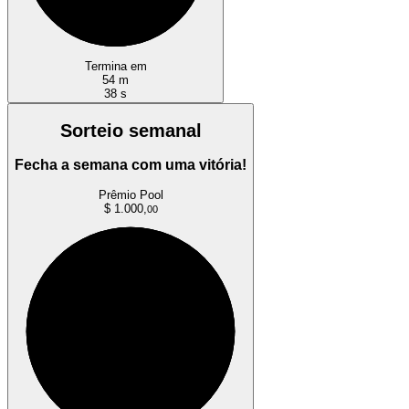
Termina em
54
m
38
s
Sorteio semanal
Fecha a semana com uma vitória!
Prêmio
Pool
$
1
.
000
,
00