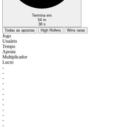
Termina em
54
m
38
s
Todas as apostas
High Rollers
Wins raras
Jogo
Usuário
Tempo
Aposta
Multiplicador
Lucro
-
-
-
-
-
-
-
-
-
-
-
-
-