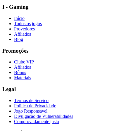
I - Gaming
Início
Todos os jogos
Provedores
Afiliados
Blog
Promoções
Clube VIP
Afiliados
Bônus
Materiais
Legal
Termos de Serviço
Política de Privacidade
Jogo Responsável
Divulgação de Vulnerabilidades
Comprovadamente justo