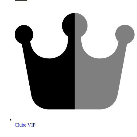
Clube VIP