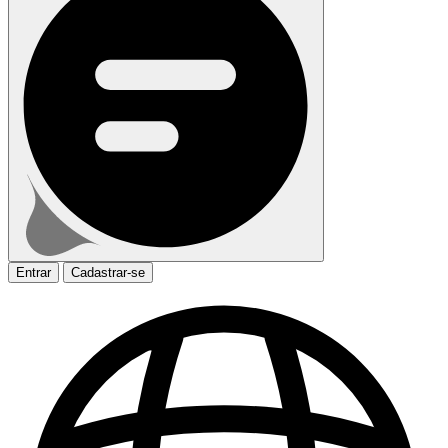
Entrar
Cadastrar-se