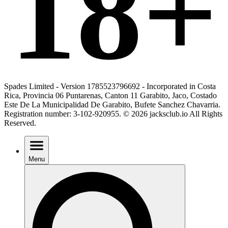
18+
Spades Limited - Version 1785523796692 - Incorporated in Costa
Rica, Provincia 06 Puntarenas, Canton 11 Garabito, Jaco, Costado
Este De La Municipalidad De Garabito, Bufete Sanchez Chavarria.
Registration number: 3-102-920955. © 2026 jacksclub.io All Rights
Reserved.
Menu