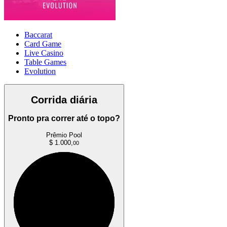
Baccarat
Card Game
Live Casino
Table Games
Evolution
Corrida diária
Pronto pra correr até o topo?
Prêmio
Pool
$
1
.
000
,
00