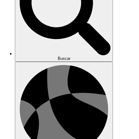
Buscar