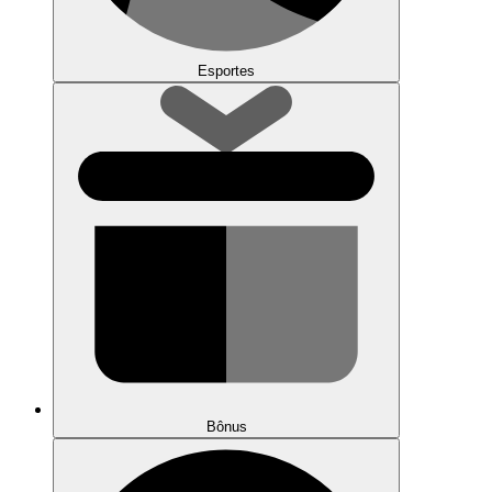
Esportes
Bônus