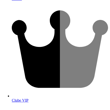
Clube VIP