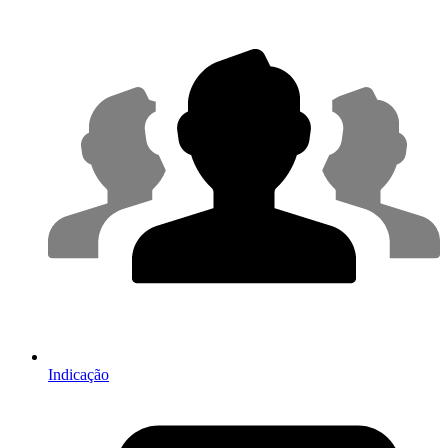
Indicação