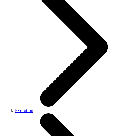
Evolution