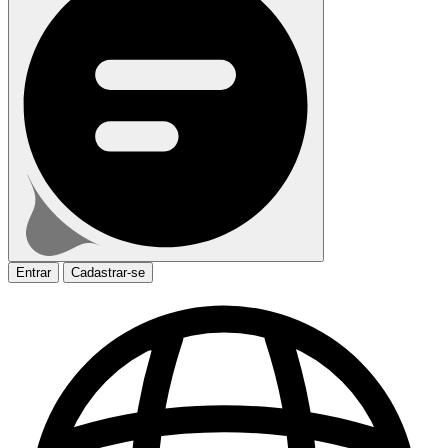
Entrar
Cadastrar-se