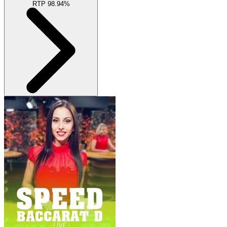
RTP
98.94%