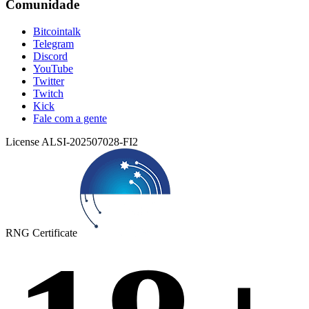
Comunidade
Bitcointalk
Telegram
Discord
YouTube
Twitter
Twitch
Kick
Fale com a gente
License ALSI-202507028-FI2
RNG Certificate