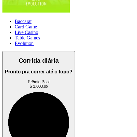
Baccarat
Card Game
Live Casino
Table Games
Evolution
Corrida diária
Pronto pra correr até o topo?
Prêmio
Pool
$
1
.
000
,
00