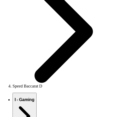
Speed Baccarat D
I - Gaming