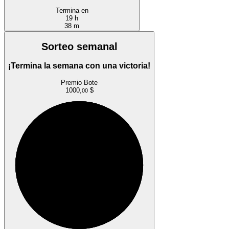
Termina en
19
h
38
m
Sorteo semanal
¡Termina la semana con una victoria!
Premio
Bote
1000
,
$
00