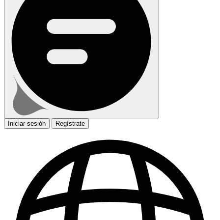
Iniciar sesión
Regístrate