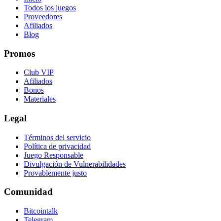
Todos los juegos
Proveedores
Afiliados
Blog
Promos
Club VIP
Afiliados
Bonos
Materiales
Legal
Términos del servicio
Política de privacidad
Juego Responsable
Divulgación de Vulnerabilidades
Provablemente justo
Comunidad
Bitcointalk
Telegram