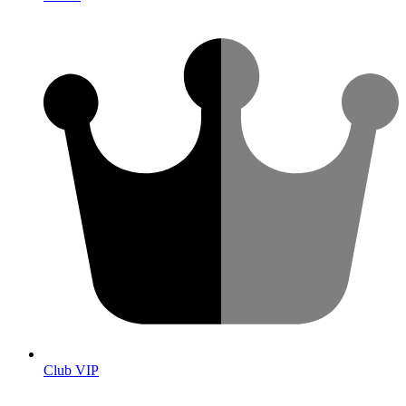
Club VIP