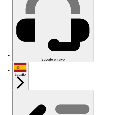
Soporte en vivo
Español