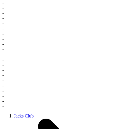
-
-
-
-
-
-
-
-
-
-
-
-
-
-
-
-
-
-
-
-
-
Jacks Club