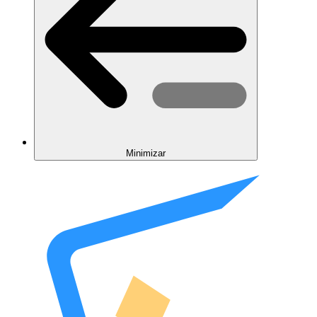
Minimizar