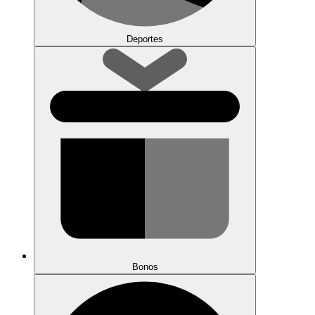
Deportes
Bonos