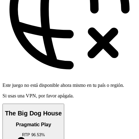
Este juego no está disponible ahora mismo en tu país o región.
Si usas una VPN, por favor apágala.
The Big Dog House
Pragmatic Play
RTP
96.53%