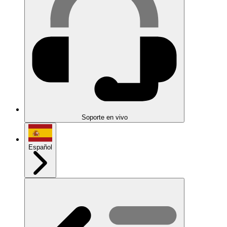
Soporte en vivo
Español