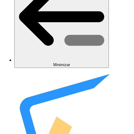
Minimizar