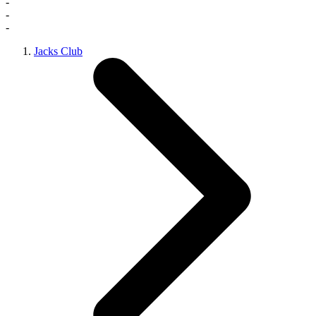
-
-
-
Jacks Club