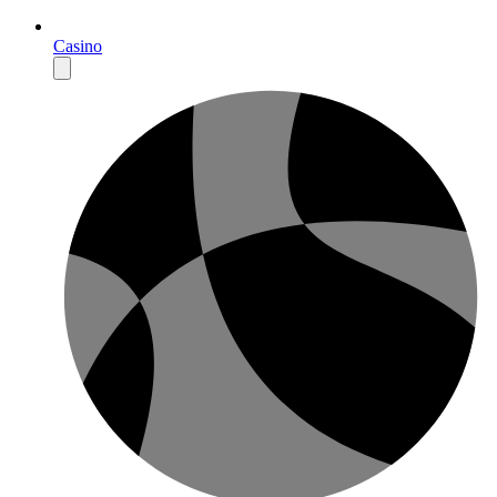
Casino