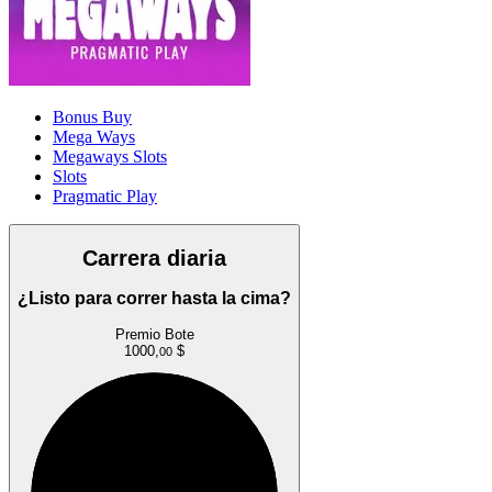
Bonus Buy
Mega Ways
Megaways Slots
Slots
Pragmatic Play
Carrera diaria
¿Listo para correr hasta la cima?
Premio
Bote
1000
,
$
00