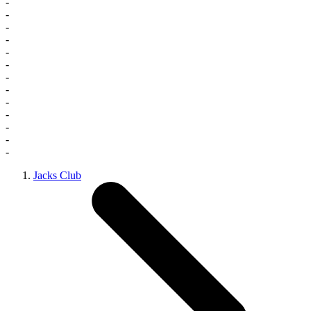
-
-
-
-
-
-
-
-
-
-
-
-
-
Jacks Club