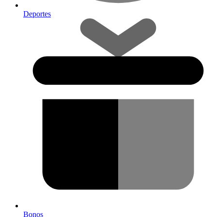
Deportes
Bonos