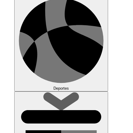
Deportes