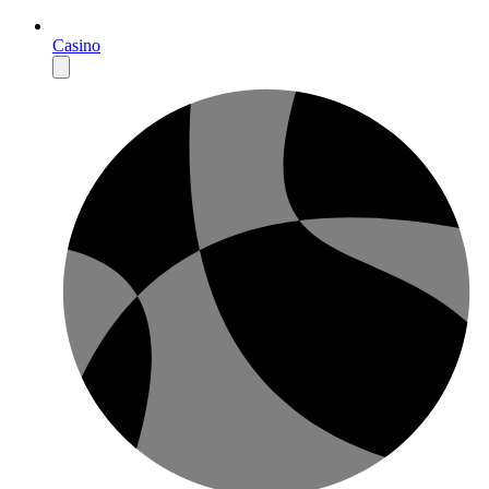
Casino