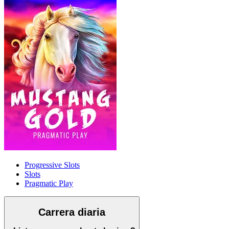
Progressive Slots
Slots
Pragmatic Play
Carrera diaria