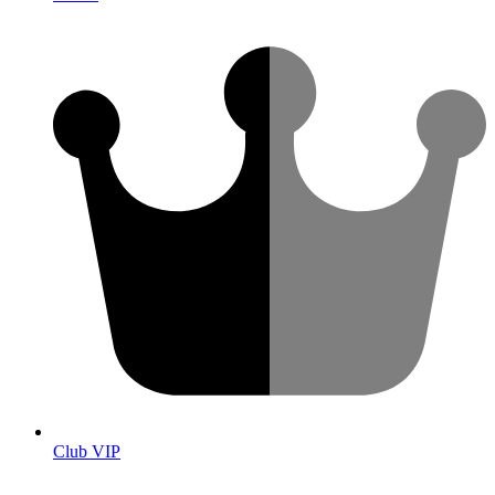
Club VIP