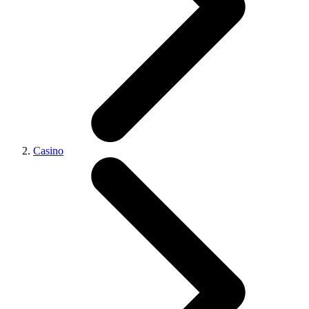
Casino