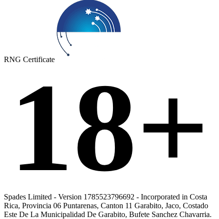
RNG Certificate
18+
Spades Limited - Version 1785523796692 - Incorporated in Costa
Rica, Provincia 06 Puntarenas, Canton 11 Garabito, Jaco, Costado
Este De La Municipalidad De Garabito, Bufete Sanchez Chavarria.