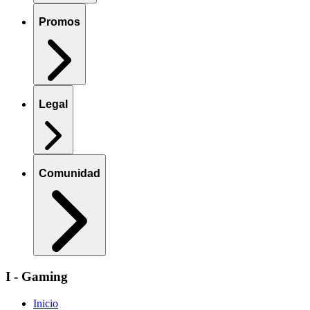
Promos
Legal
Comunidad
I - Gaming
Inicio