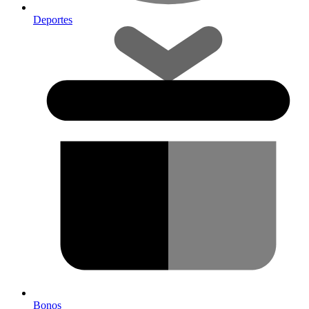
Deportes
Bonos