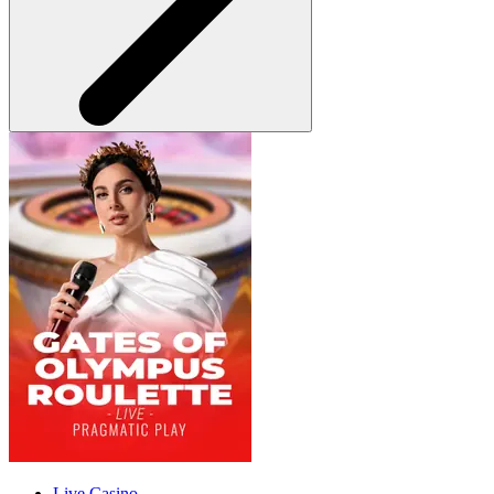
Live Casino