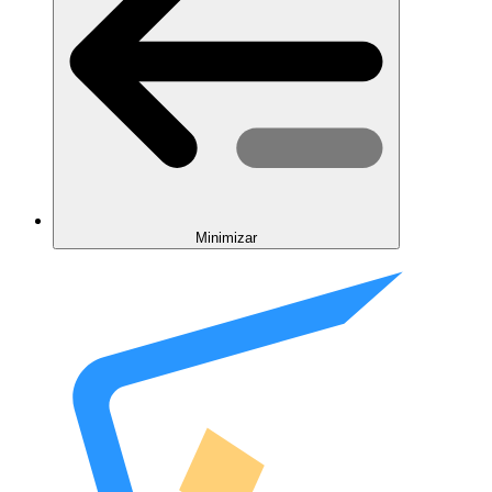
Minimizar