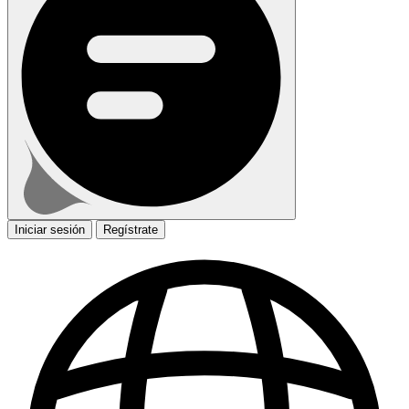
Iniciar sesión
Regístrate