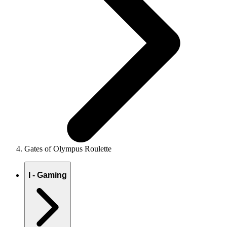
Gates of Olympus Roulette
I - Gaming