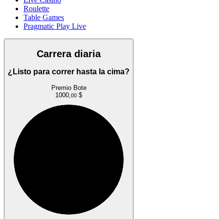
Roulette
Table Games
Pragmatic Play Live
Carrera diaria
¿Listo para correr hasta la cima?
Premio
Bote
1000
,
$
00