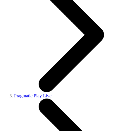
Pragmatic Play Live