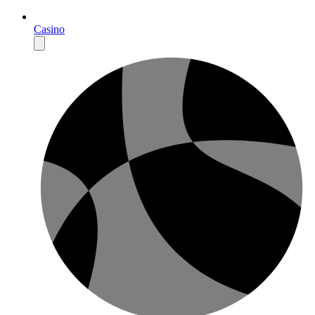
Casino