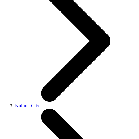
Nolimit City