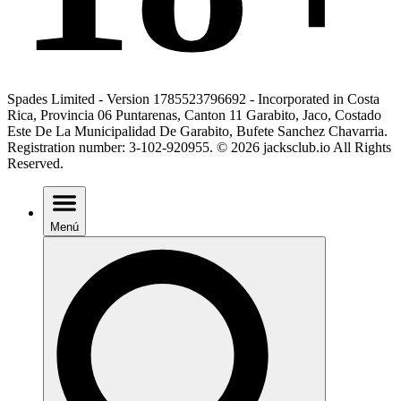
Spades Limited - Version 1785523796692 - Incorporated in Costa
Rica, Provincia 06 Puntarenas, Canton 11 Garabito, Jaco, Costado
Este De La Municipalidad De Garabito, Bufete Sanchez Chavarria.
Registration number: 3-102-920955. © 2026 jacksclub.io All Rights
Reserved.
Menú