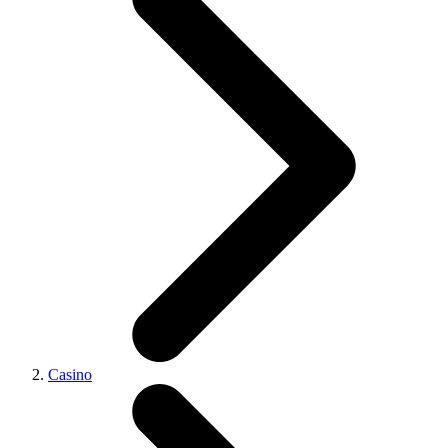
Casino