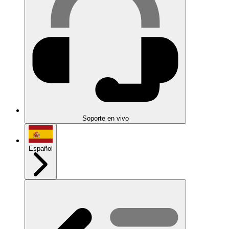
Soporte en vivo
Español