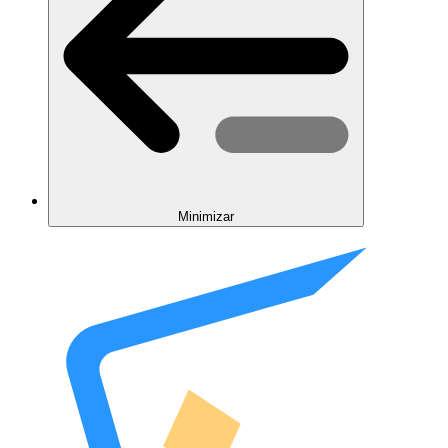
Minimizar