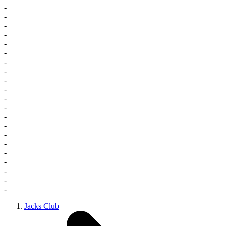
-
-
-
-
-
-
-
-
-
-
-
-
-
-
-
-
-
-
-
-
-
Jacks Club