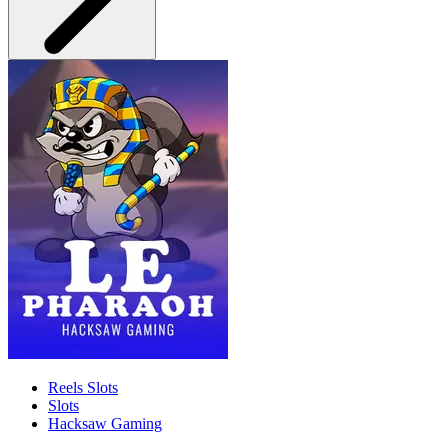
Reels Slots
Slots
Hacksaw Gaming