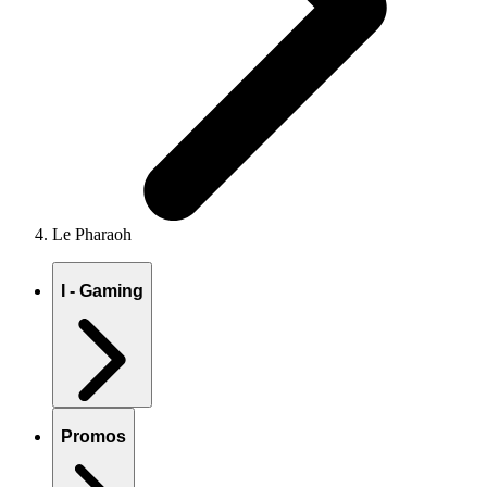
Le Pharaoh
I - Gaming
Promos