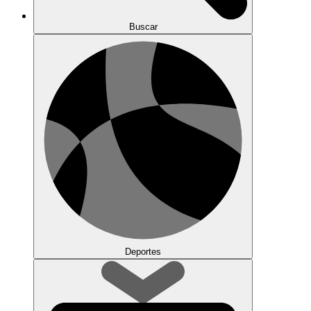
Buscar
Deportes