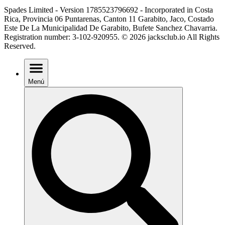
Spades Limited - Version 1785523796692 - Incorporated in Costa
Rica, Provincia 06 Puntarenas, Canton 11 Garabito, Jaco, Costado
Este De La Municipalidad De Garabito, Bufete Sanchez Chavarria.
Registration number: 3-102-920955. © 2026 jacksclub.io All Rights
Reserved.
Menú