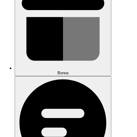
Bonos