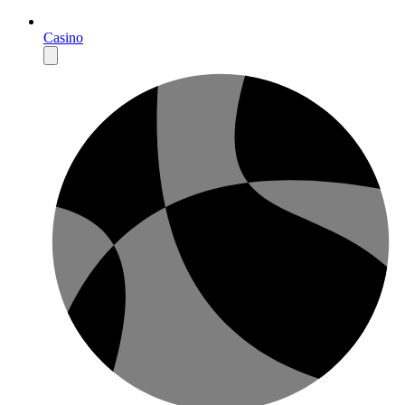
Casino