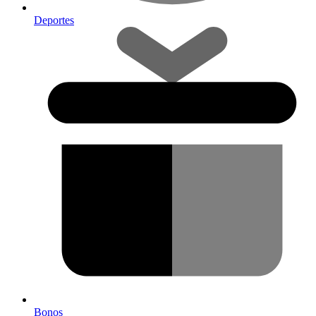
Deportes
Bonos