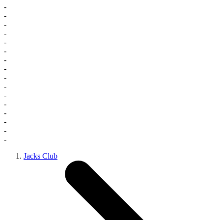
-
-
-
-
-
-
-
-
-
-
-
-
-
-
-
-
Jacks Club