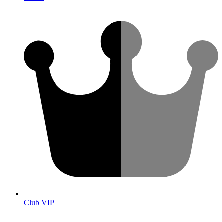
Club VIP