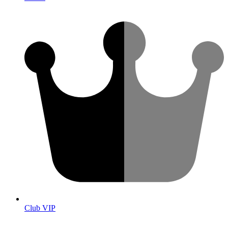
Club VIP