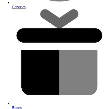
Deportes
Bonos