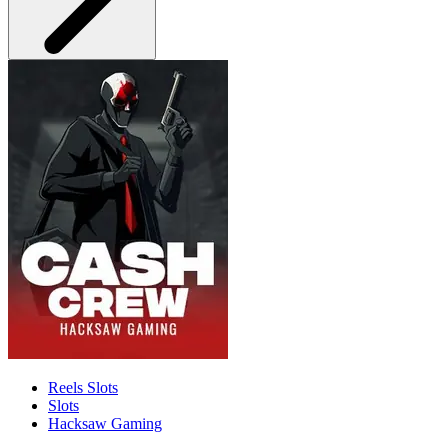
Reels Slots
Slots
Hacksaw Gaming