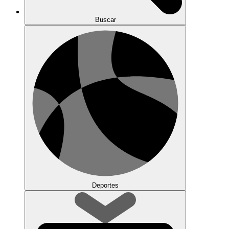
Buscar
Deportes