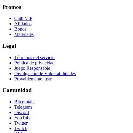
Promos
Club VIP
Afiliados
Bonos
Materiales
Legal
Términos del servicio
Política de privacidad
Juego Responsable
Divulgación de Vulnerabilidades
Provablemente justo
Comunidad
Bitcointalk
Telegram
Discord
YouTube
Twitter
Twitch