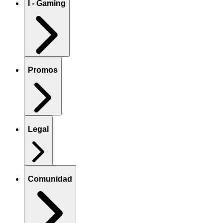
I - Gaming
Promos
Legal
Comunidad