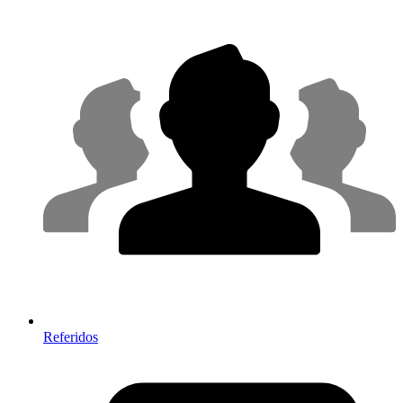
Referidos