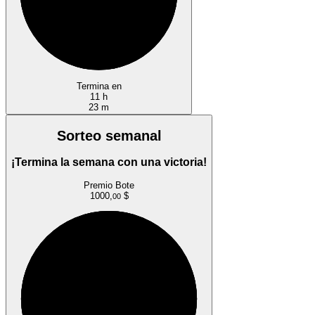
Termina en
11
h
23
m
Sorteo semanal
¡Termina la semana con una victoria!
Premio
Bote
1000
,
$
00