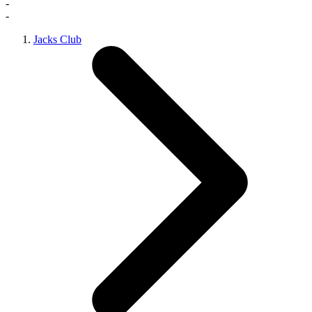
-
-
Jacks Club