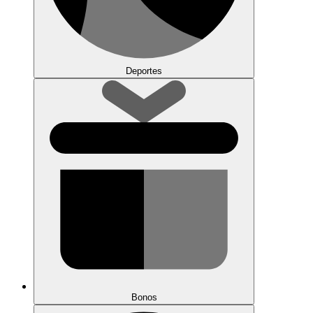
Deportes
Bonos