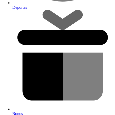
Deportes
Bonos