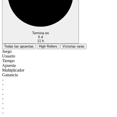
Termina en
6
d
11
h
Todas las apuestas
High Rollers
Victorias raras
Juego
Usuario
Tiempo
Apuesta
Multiplicador
Ganancia
-
-
-
-
-
-
-
-