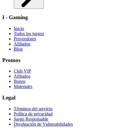
I - Gaming
Inicio
Todos los juegos
Proveedores
Afiliados
Blog
Promos
Club VIP
Afiliados
Bonos
Materiales
Legal
Términos del servicio
Política de privacidad
Juego Responsable
Divulgación de Vulnerabilidades