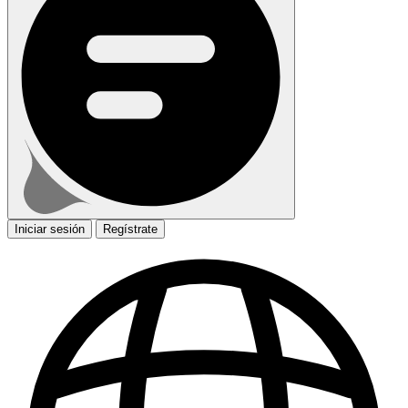
Iniciar sesión
Regístrate