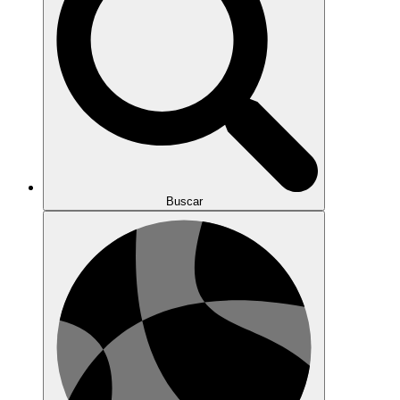
Buscar