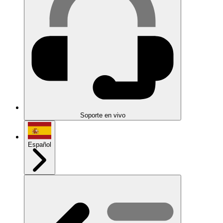
Soporte en vivo
Español