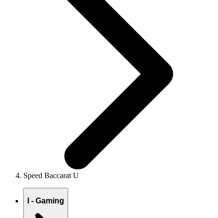
Speed Baccarat U
I - Gaming