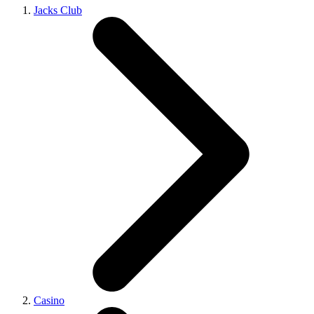
Jacks Club
Casino