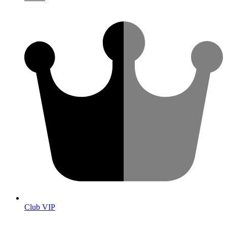
Club VIP