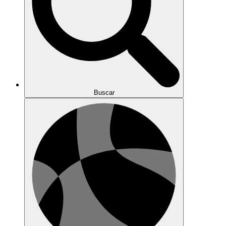
Buscar