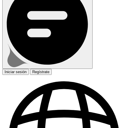
Iniciar sesión
Regístrate