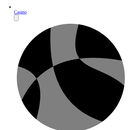
Casino