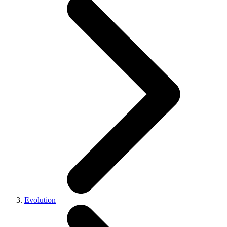
Evolution