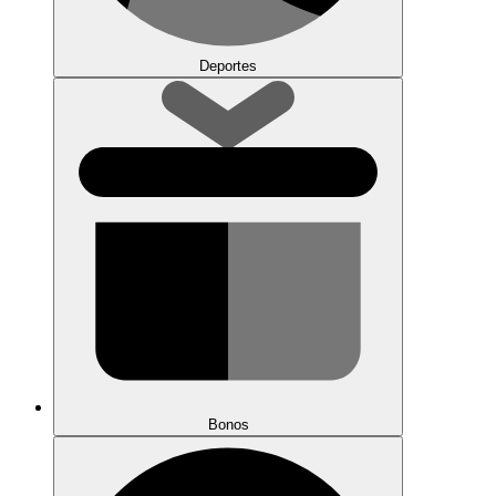
Deportes
Bonos