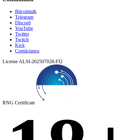
Bitcointalk
Telegram
Discord
YouTube
Twitter
Twitch
Kick
Contáctanos
License ALSI-202507028-FI2
RNG Certificate