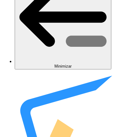
Minimizar