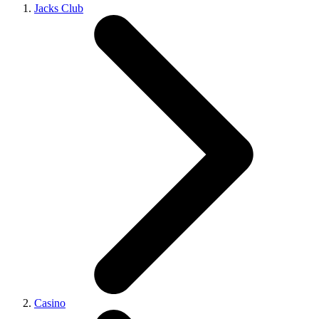
Jacks Club
Casino