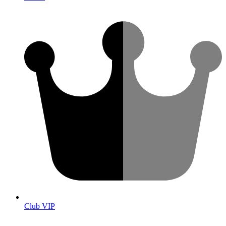
Club VIP