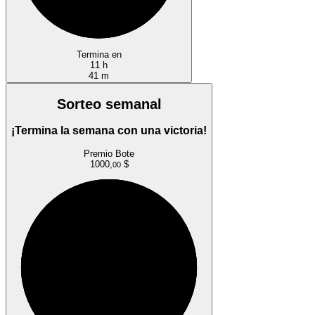
Termina en
11
h
41
m
Sorteo semanal
¡Termina la semana con una victoria!
Premio
Bote
1000
,
$
00