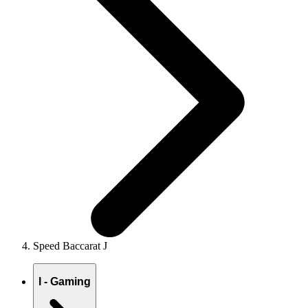
Speed Baccarat J
I - Gaming