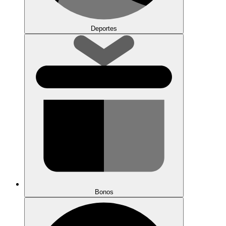
Deportes
Bonos