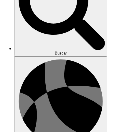
Buscar