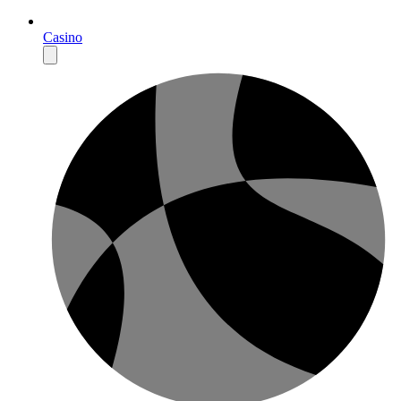
Casino