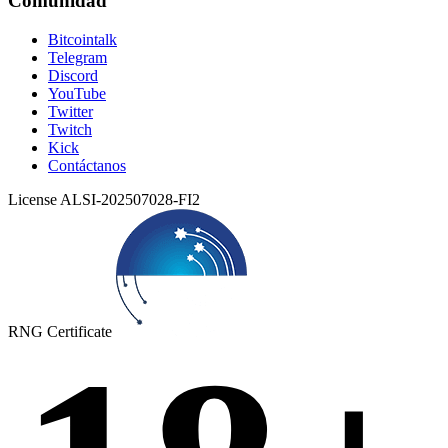
Comunidad
Bitcointalk
Telegram
Discord
YouTube
Twitter
Twitch
Kick
Contáctanos
License ALSI-202507028-FI2
RNG Certificate