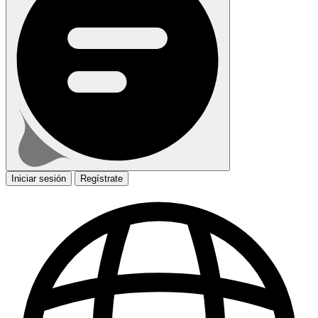
Iniciar sesión
Regístrate