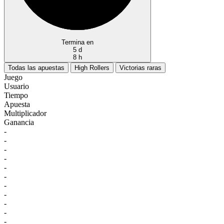
Termina en
5
d
8
h
Todas las apuestas
High Rollers
Victorias raras
Juego
Usuario
Tiempo
Apuesta
Multiplicador
Ganancia
-
-
-
-
-
-
-
-
-
-
-