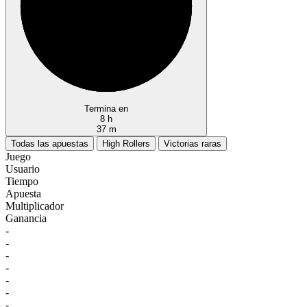
Termina en
8
h
37
m
Todas las apuestas
High Rollers
Victorias raras
Juego
Usuario
Tiempo
Apuesta
Multiplicador
Ganancia
-
-
-
-
-
-
-