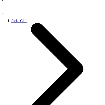
-
-
-
-
Jacks Club