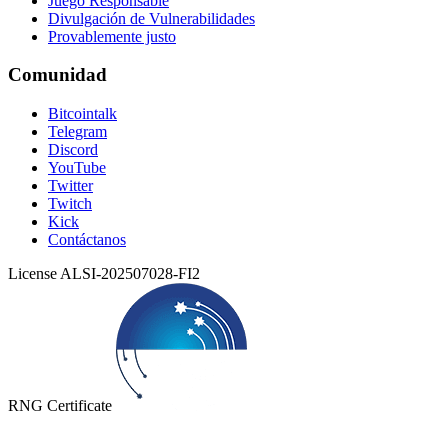
Juego Responsable
Divulgación de Vulnerabilidades
Provablemente justo
Comunidad
Bitcointalk
Telegram
Discord
YouTube
Twitter
Twitch
Kick
Contáctanos
License ALSI-202507028-FI2
RNG Certificate