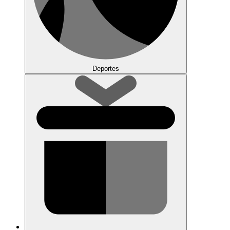
Deportes