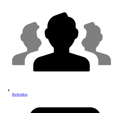
Referidos