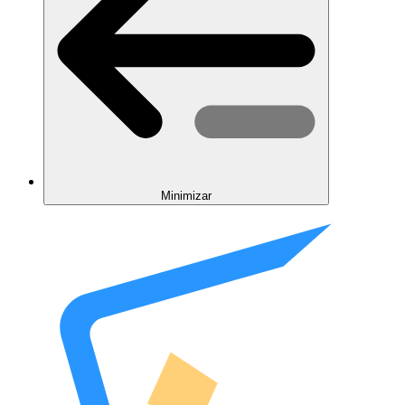
Minimizar