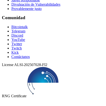
Juego Responsable
Divulgación de Vulnerabilidades
Provablemente justo
Comunidad
Bitcointalk
Telegram
Discord
YouTube
Twitter
Twitch
Kick
Contáctanos
License ALSI-202507028-FI2
RNG Certificate