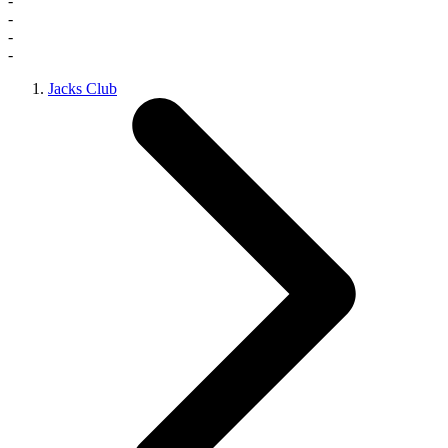
-
-
-
-
Jacks Club