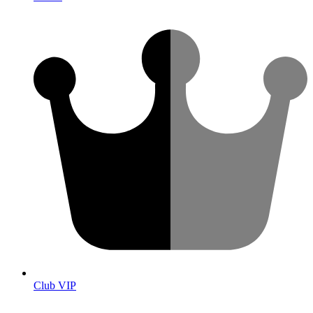
Club VIP