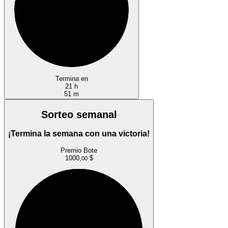
Termina en
21
h
51
m
Sorteo semanal
¡Termina la semana con una victoria!
Premio
Bote
1000
,
$
00