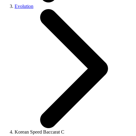
Evolution
Korean Speed Baccarat C