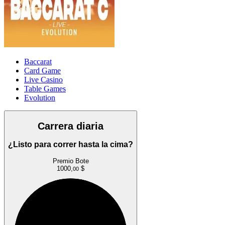
Baccarat
Card Game
Live Casino
Table Games
Evolution
Carrera diaria
¿Listo para correr hasta la cima?
Premio
Bote
1000
,
$
00