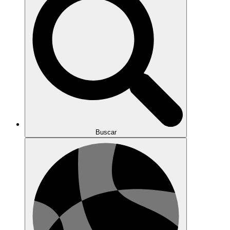
Buscar