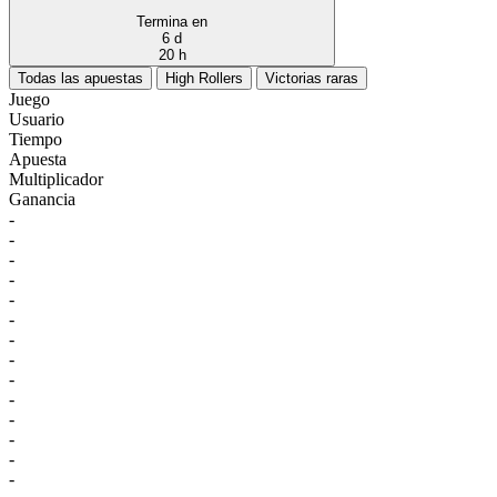
Termina en
6
d
20
h
Todas las apuestas
High Rollers
Victorias raras
Juego
Usuario
Tiempo
Apuesta
Multiplicador
Ganancia
-
-
-
-
-
-
-
-
-
-
-
-
-
-