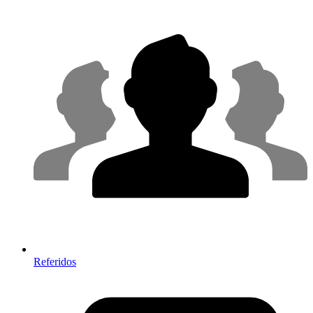
Referidos