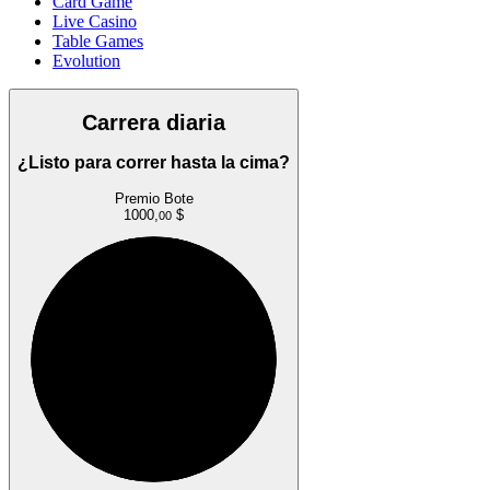
Card Game
Live Casino
Table Games
Evolution
Carrera diaria
¿Listo para correr hasta la cima?
Premio
Bote
1000
,
$
00