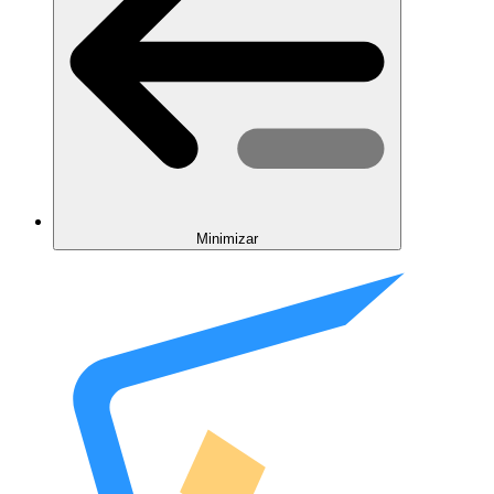
Minimizar