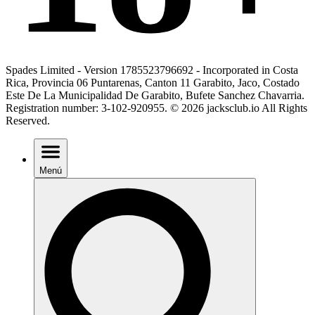
Spades Limited - Version 1785523796692 - Incorporated in Costa
Rica, Provincia 06 Puntarenas, Canton 11 Garabito, Jaco, Costado
Este De La Municipalidad De Garabito, Bufete Sanchez Chavarria.
Registration number: 3-102-920955. © 2026 jacksclub.io All Rights
Reserved.
Menú