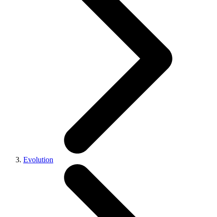
Evolution