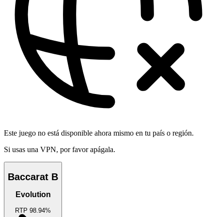
Este juego no está disponible ahora mismo en tu país o región.
Si usas una VPN, por favor apágala.
Baccarat B
Evolution
RTP
98.94%