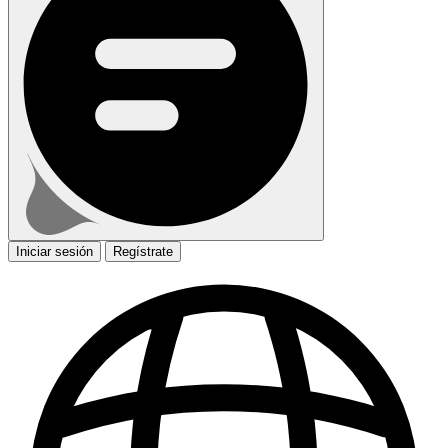
Iniciar sesión
Regístrate