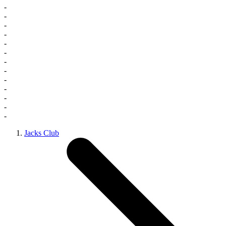
-
-
-
-
-
-
-
-
-
-
-
-
-
Jacks Club