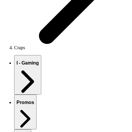
Craps
I - Gaming
Promos