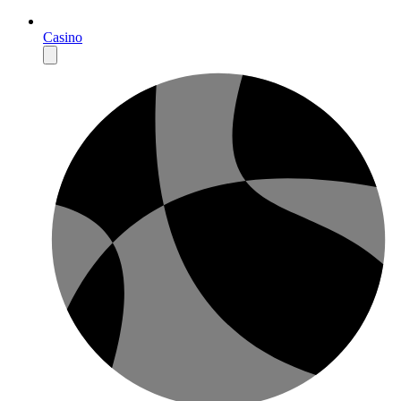
Casino