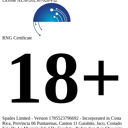
License ALSI-202507028-FI2
RNG Certificate
18+
Spades Limited - Version 1785523796692 - Incorporated in Costa
Rica, Provincia 06 Puntarenas, Canton 11 Garabito, Jaco, Costado