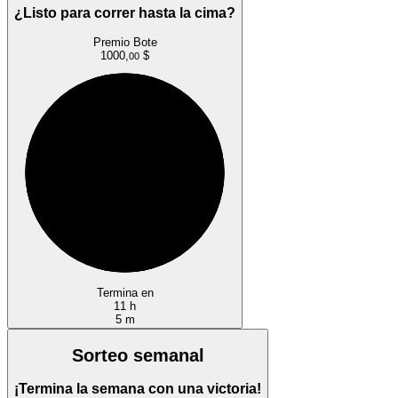
¿Listo para correr hasta la cima?
Premio
Bote
1000
,
$
00
Termina en
11
h
5
m
Sorteo semanal
¡Termina la semana con una victoria!