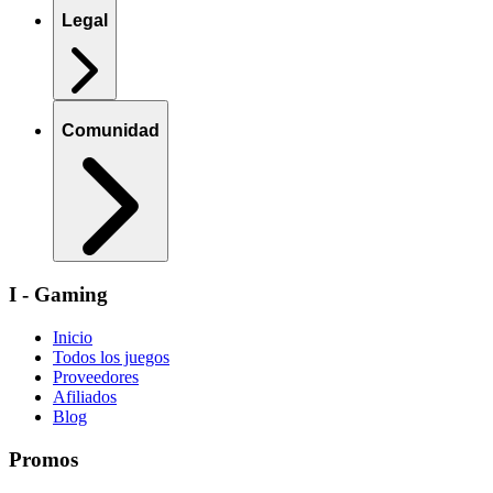
Legal
Comunidad
I - Gaming
Inicio
Todos los juegos
Proveedores
Afiliados
Blog
Promos