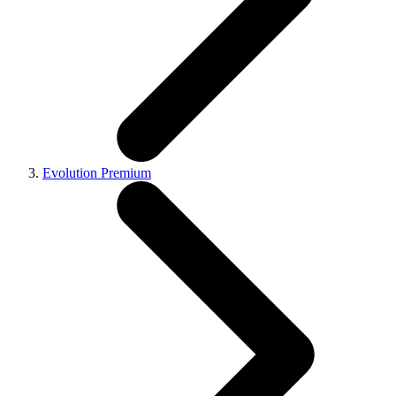
Evolution Premium