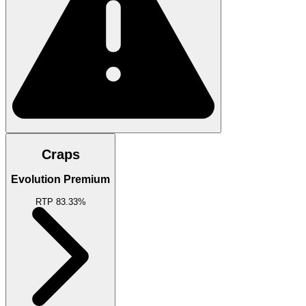
Craps
Evolution Premium
RTP
83.33%